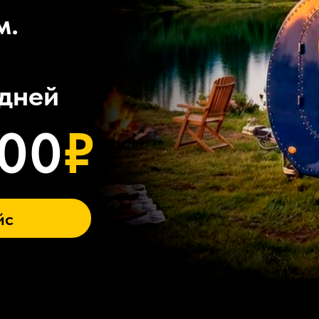
м.
дней
000
₽
йс