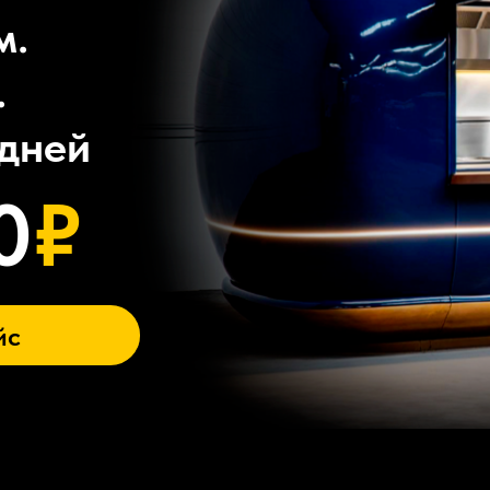
м.
.
дней
0
₽
йс