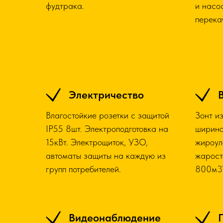
фудтрака.
и насо
перека
Электричество
Влагостойкие розетки с защитой
Зонт и
IP55 8шт. Электроподготовка на
ширино
15кВт. Электрощиток, УЗО,
жироул
автоматы защиты на каждую из
жарост
групп потребителей.
800м3\
Видеонаблюдение