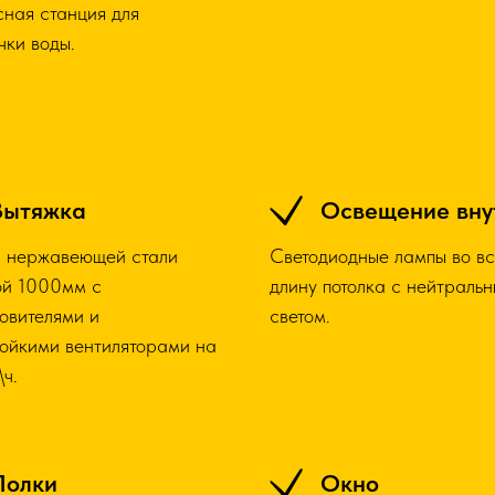
сная станция для
чки воды.
Вытяжка
Освещение вну
з нержавеющей стали
Светодиодные лампы во в
й 1000мм с
длину потолка с нейтраль
овителями и
светом.
ойкими вентиляторами на
ч.
Полки
Окно