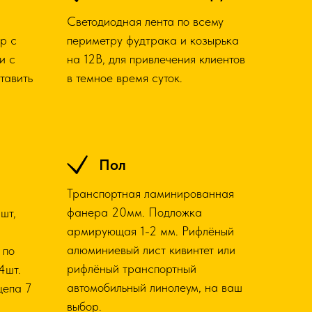
Светодиодная лента по всему
р с
периметру фудтрака и козырька
и с
на 12В, для привлечения клиентов
тавить
в темное время суток.
Пол
Транспортная ламинированная
фанера 20мм. Подложка
шт,
армирующая 1-2 мм. Рифлёный
алюминиевый лист кивинтет или
 по
рифлёный транспортный
4шт.
автомобильный линолеум, на ваш
цепа 7
выбор.